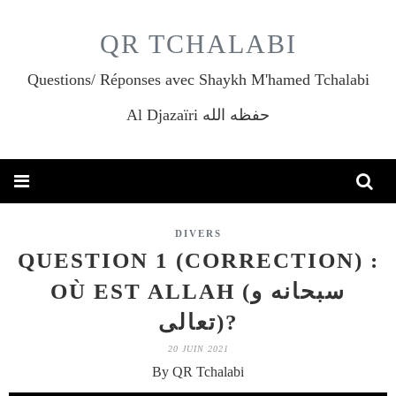
QR TCHALABI
Questions/ Réponses avec Shaykh M'hamed Tchalabi
Al Djazaïri حفظه الله
DIVERS
QUESTION 1 (CORRECTION) :
OÙ EST ALLAH (سبحانه و
تعالى)?
20 JUIN 2021
By QR Tchalabi