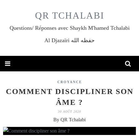
QR TCHALABI
Questions/ Réponses avec Shaykh M'hamed Tchalabi
Al Djazaïri حفظه الله
CROYANCE
COMMENT DISCIPLINER SON
ÂME ?
30 AOÛT 2020
By QR Tchalabi