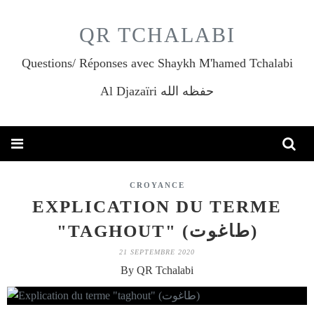
QR TCHALABI
Questions/ Réponses avec Shaykh M'hamed Tchalabi
Al Djazaïri حفظه الله
CROYANCE
EXPLICATION DU TERME
"TAGHOUT" (طاغوت)
21 SEPTEMBRE 2020
By QR Tchalabi