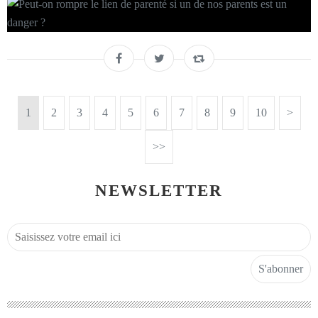
1
2
3
4
5
6
7
8
9
10
>
>>
NEWSLETTER