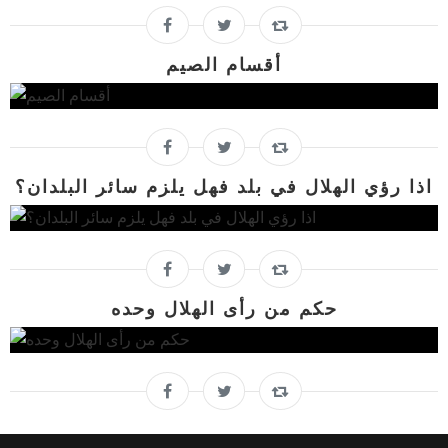
أقسام الصيم
اذا رؤي الهلال في بلد فهل يلزم سائر البلدان؟
حكم من رأى الهلال وحده