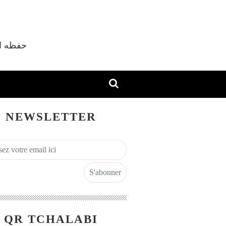
vec Shaykh M'hamed Tchalabi Al Djazaïri حفظه الله
NEWSLETTER
QR TCHALABI