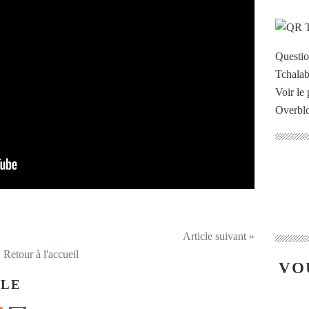
Questi
Voir le 
Overbl
Article suivant »
Retour à l'accueil
VO
CLE