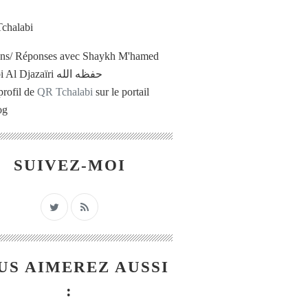
ons/ Réponses avec Shaykh M'hamed
Tchalabi Al Djazaïri حفظه الله
profil de
QR Tchalabi
sur le portail
og
SUIVEZ-MOI
US AIMEREZ AUSSI
: