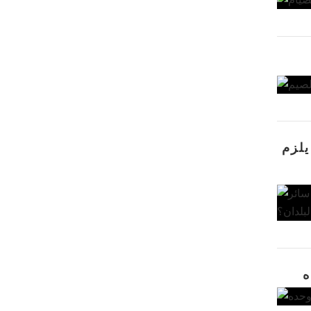
يلزم
ه