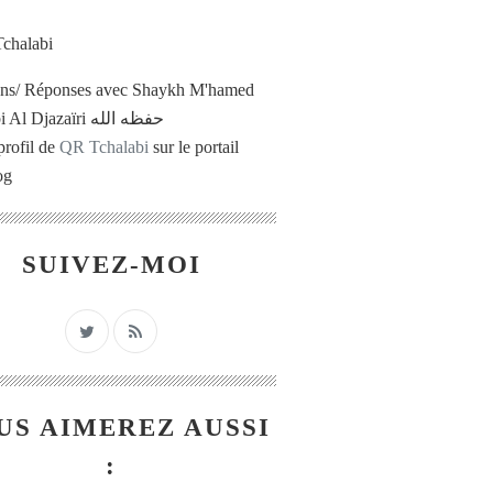
ons/ Réponses avec Shaykh M'hamed
Tchalabi Al Djazaïri حفظه الله
profil de
QR Tchalabi
sur le portail
og
SUIVEZ-MOI
US AIMEREZ AUSSI
: