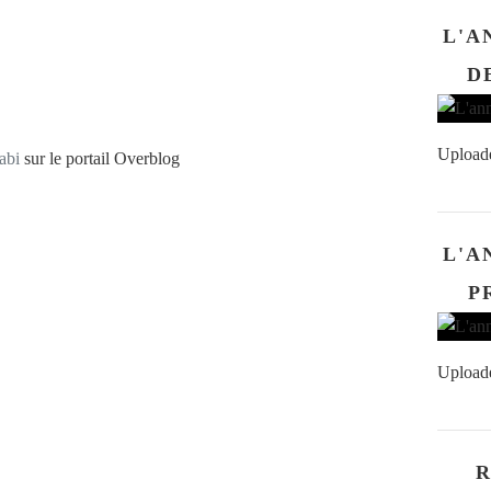
L'A
D
Upload
abi
sur le portail Overblog
L'A
P
Upload
R