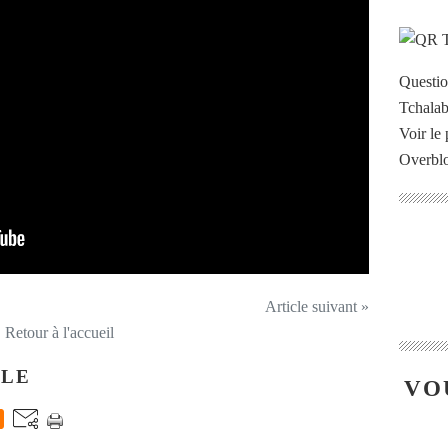
Questi
Voir le 
Overbl
Article suivant »
Retour à l'accueil
CLE
VO