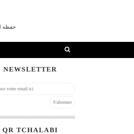
vec Shaykh M'hamed Tchalabi Al Djazaïri حفظه الله
NEWSLETTER
QR TCHALABI