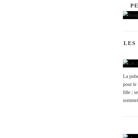
P
LES
La pube
pour le 
fille ; 
sommeil