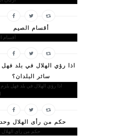
أقسام الصيم
اذا رؤي الهلال في بلد فهل 
سائر البلدان؟
حكم من رأى الهلال وحد