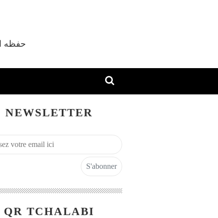
vec Shaykh M'hamed Tchalabi Al Djazaïri حفظه الله
NEWSLETTER
QR TCHALABI