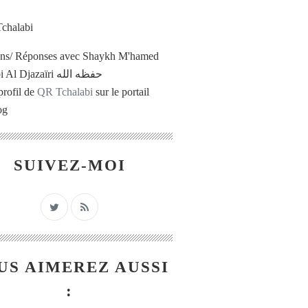
ons/ Réponses avec Shaykh M'hamed
Tchalabi Al Djazaïri حفظه الله
profil de
QR Tchalabi
sur le portail
og
SUIVEZ-MOI
US AIMEREZ AUSSI
: