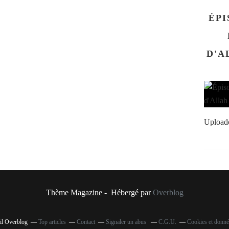
ÉPI
D'ALLAH سلم
Upload
Thème Magazine - Hébergé par
Overblog
ail Overblog
Top articles
Contact
Signaler un abus
C.G.U.
Cookies et donné