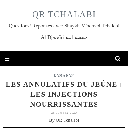
QR TCHALABI
Questions/ Réponses avec Shaykh M'hamed Tchalabi
Al Djazaïri حفظه الله
RAMADAN
LES ANNULATIFS DU JEÛNE :
LES INJECTIONS
NOURRISSANTES
26 JUILLET 2022
By QR Tchalabi