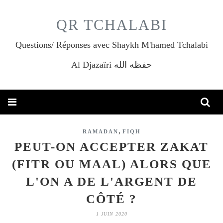
QR TCHALABI
Questions/ Réponses avec Shaykh M'hamed Tchalabi
Al Djazaïri حفظه الله
,
RAMADAN
FIQH
PEUT-ON ACCEPTER ZAKAT
(FITR OU MAAL) ALORS QUE
L'ON A DE L'ARGENT DE
CÔTÉ ?
1 JUIN 2020