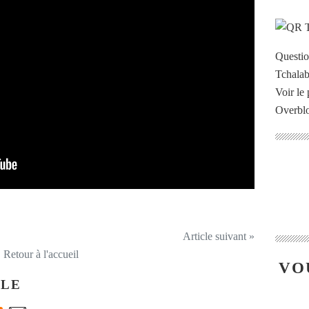
Questi
Voir le 
Overbl
Article suivant »
Retour à l'accueil
VO
CLE