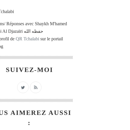
ons/ Réponses avec Shaykh M'hamed
Tchalabi Al Djazaïri حفظه الله
profil de
QR Tchalabi
sur le portail
og
SUIVEZ-MOI
US AIMEREZ AUSSI
: