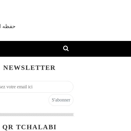
vec Shaykh M'hamed Tchalabi Al Djazaïri حفظه الله
NEWSLETTER
QR TCHALABI