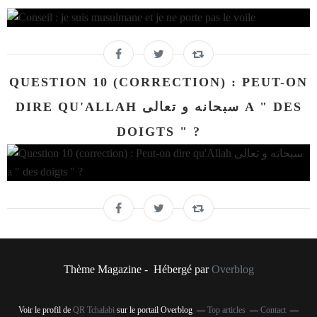
QUESTION 10 (CORRECTION) : PEUT-ON
DIRE QU'ALLAH سبحانه و تعالى A " DES
DOIGTS " ?
Thème Magazine - Hébergé par
Overblog
Voir le profil de
QR Tchalabi
sur le portail Overblog
Top articles
Contact