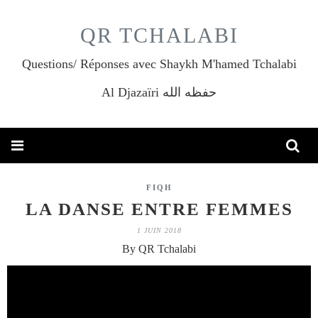
QR TCHALABI
Questions/ Réponses avec Shaykh M'hamed Tchalabi
Al Djazaïri حفظه الله
FIQH
LA DANSE ENTRE FEMMES
1 JUIN 2018
By QR Tchalabi