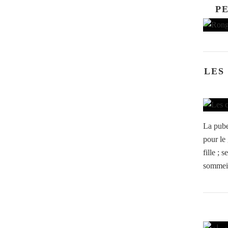
P
LES
La pube
pour le 
fille ; 
sommeil