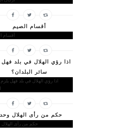
أقسام الصيم
اذا رؤي الهلال في بلد فهل 
سائر البلدان؟
حكم من رأى الهلال وحد