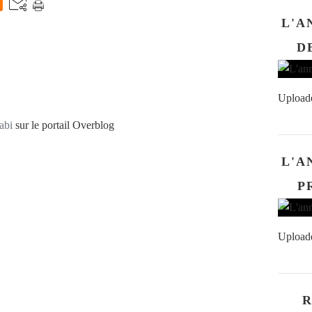
L'A
D
Upload
abi
sur le portail Overblog
L'A
P
Upload
R