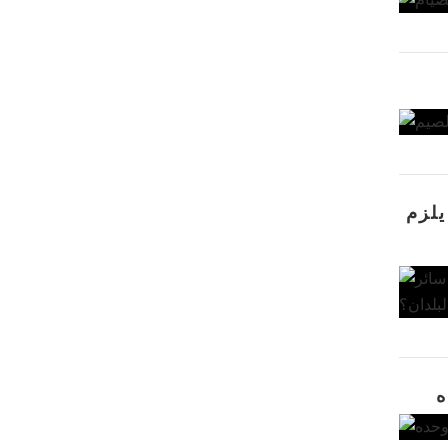
يلزم
ه