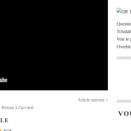
Questi
Voir le 
Overbl
Article suivant »
Retour à l'accueil
VO
CLE