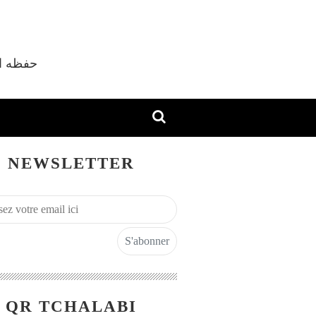
vec Shaykh M'hamed Tchalabi Al Djazaïri حفظه الله
NEWSLETTER
QR TCHALABI