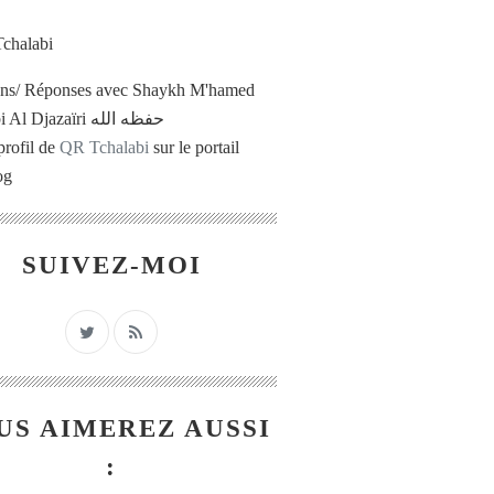
ons/ Réponses avec Shaykh M'hamed
Tchalabi Al Djazaïri حفظه الله
profil de
QR Tchalabi
sur le portail
og
SUIVEZ-MOI
US AIMEREZ AUSSI
: