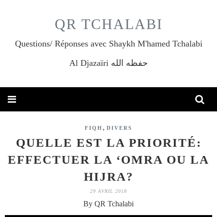
QR TCHALABI
Questions/ Réponses avec Shaykh M'hamed Tchalabi
Al Djazaïri حفظه الله
,
FIQH
DIVERS
QUELLE EST LA PRIORITÉ:
EFFECTUER LA ‘OMRA OU LA
HIJRA?
29 AVRIL 2018
By QR Tchalabi