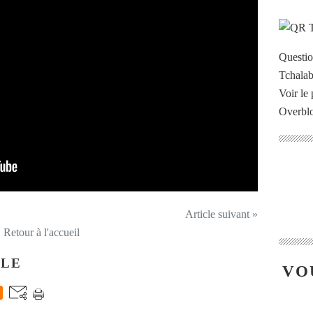
Questi
Voir le 
Overbl
Article suivant »
Retour à l'accueil
CLE
VO