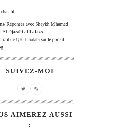
ons/ Réponses avec Shaykh M'hamed
Tchalabi Al Djazaïri حفظه الله
profil de
QR Tchalabi
sur le portail
og
SUIVEZ-MOI
US AIMEREZ AUSSI
: