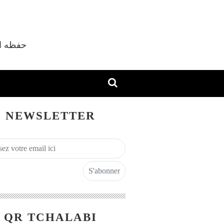
vec Shaykh M'hamed Tchalabi Al Djazaïri حفظه الله
NEWSLETTER
QR TCHALABI