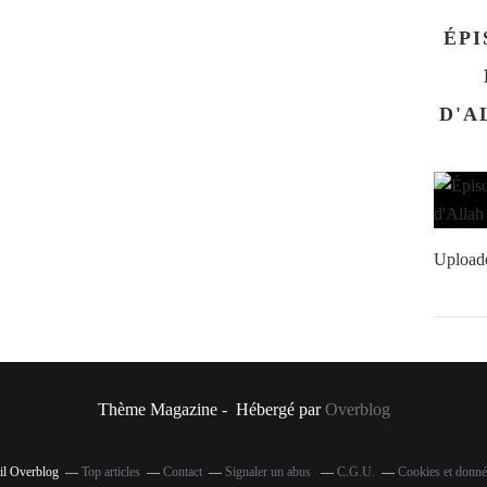
ÉPI
D'ALLAH سلم
Upload
Thème Magazine - Hébergé par
Overblog
ail Overblog
Top articles
Contact
Signaler un abus
C.G.U.
Cookies et donné