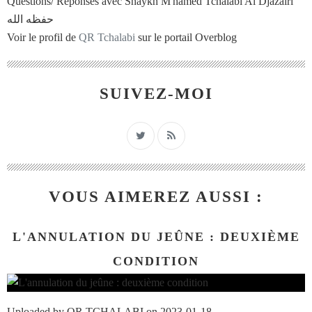
Questions/ Réponses avec Shaykh M'hamed Tchalabi Al Djazaïri
حفظه الله
Voir le profil de
QR Tchalabi
sur le portail Overblog
SUIVEZ-MOI
VOUS AIMEREZ AUSSI :
L'ANNULATION DU JEÛNE : DEUXIÈME
CONDITION
Uploaded by QR TCHALABI on 2023-01-18.