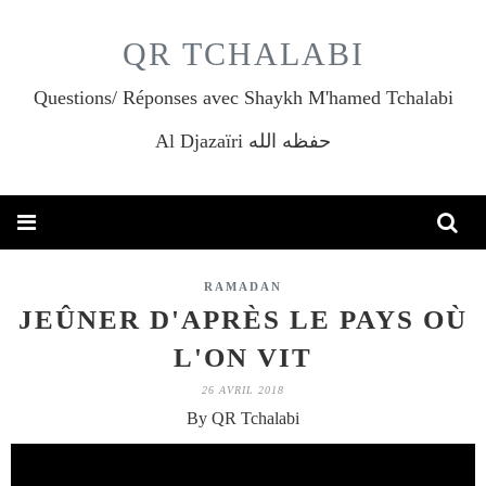
QR TCHALABI
Questions/ Réponses avec Shaykh M'hamed Tchalabi
Al Djazaïri حفظه الله
RAMADAN
JEÛNER D'APRÈS LE PAYS OÙ
L'ON VIT
26 AVRIL 2018
By QR Tchalabi