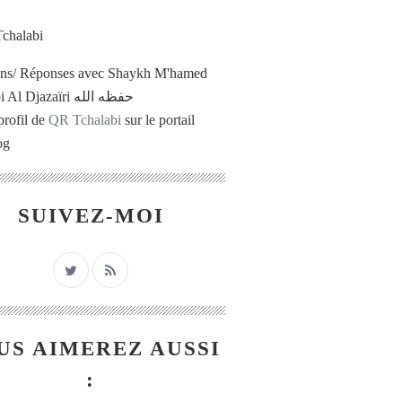
ons/ Réponses avec Shaykh M'hamed
Tchalabi Al Djazaïri حفظه الله
profil de
QR Tchalabi
sur le portail
og
SUIVEZ-MOI
US AIMEREZ AUSSI
: