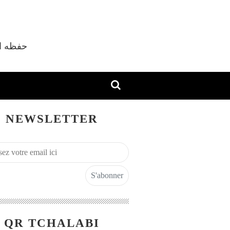
vec Shaykh M'hamed Tchalabi Al Djazaïri حفظه الله
NEWSLETTER
QR TCHALABI