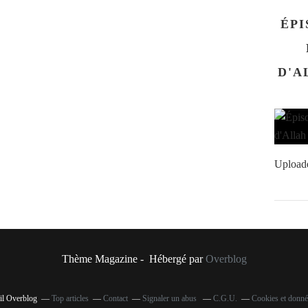
ÉPI
D'ALLAH سلم
Upload
Thème Magazine - Hébergé par
Overblog
ail Overblog
Top articles
Contact
Signaler un abus
C.G.U.
Cookies et donné