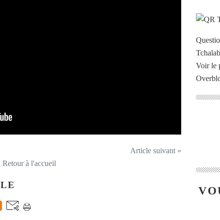
Questi
Voir le 
Overbl
Article suivant »
Retour à l'accueil
CLE
VO