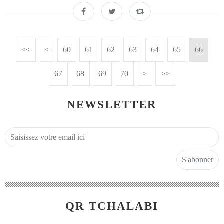
<<
<
10
20
30
40
50
60
61
62
63
64
65
66
67
68
69
70
80
90
100
>
>>
NEWSLETTER
QR TCHALABI