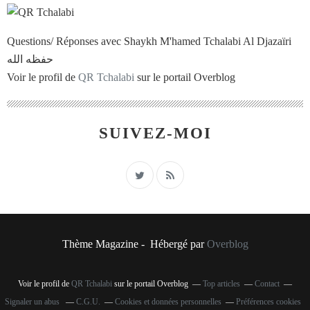
Questions/ Réponses avec Shaykh M'hamed Tchalabi Al Djazaïri
حفظه الله
Voir le profil de
QR Tchalabi
sur le portail Overblog
SUIVEZ-MOI
Thème Magazine - Hébergé par
Overblog
Voir le profil de
QR Tchalabi
sur le portail Overblog
Top articles
Contact
Signaler un abus
C.G.U.
Cookies et données personnelles
Préférences cookies