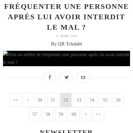
FRÉQUENTER UNE PERSONNE
APRÈS LUI AVOIR INTERDIT
LE MAL ?
31 MARS 2020
By QR Tchalabi
<<
<
10
20
30
40
50
51
52
53
54
55
56
57
58
59
60
70
80
90
100
>
>>
NEWSLETTER