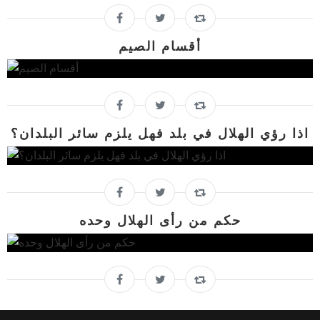
أقسام الصيم
اذا رؤي الهلال في بلد فهل يلزم سائر البلدان؟
حكم من رأى الهلال وحده