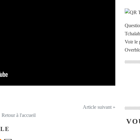
Questi
Voir le 
Overbl
Article suivant »
Retour à l'accueil
VO
CLE