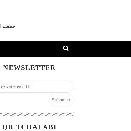
vec Shaykh M'hamed Tchalabi Al Djazaïri حفظه الله
NEWSLETTER
QR TCHALABI