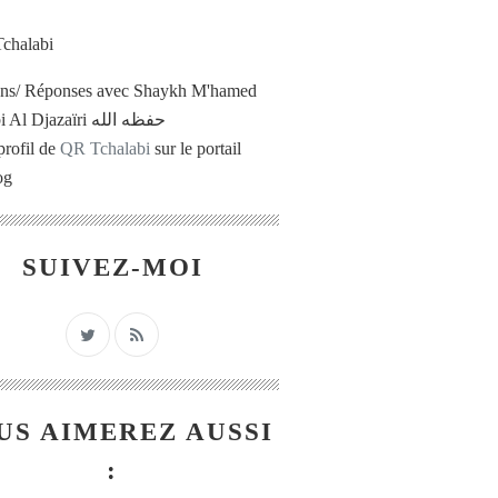
ons/ Réponses avec Shaykh M'hamed
Tchalabi Al Djazaïri حفظه الله
profil de
QR Tchalabi
sur le portail
og
SUIVEZ-MOI
US AIMEREZ AUSSI
: